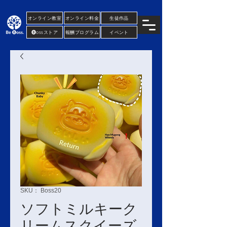
..... .....
オンライン教室
オンライン料金
生徒作品
🅑ossストア
報酬プログラム
イベント
SKU： Boss20
ソフトミルキーク
リームスクイーズ