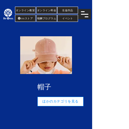
..... .....
オンライン教室
オンライン料金
生徒作品
🅑ossストア
報酬プログラム
イベント
帽子
ほかのカテゴリを見る